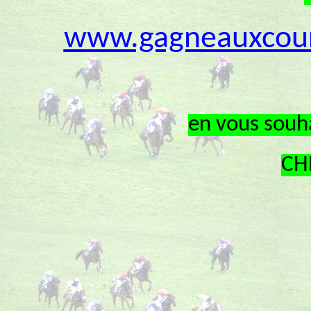
www.gagneauxcour
en
vous souha
CH