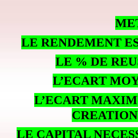
ME
LE RENDEMENT E
LE % DE REU
L’ECART MOY
L’ECART MAXIM
CREATION
LE CAPITAL NECESSA