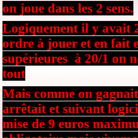
on
joue dans les 2 sens.
Logiquement il y avait 
ordre à jouer et en fait 
supérieures
à 20/1 on n
tout
Mais comme on gagnait 
arrêtait et suivant logic
mise de 9 euros maximu