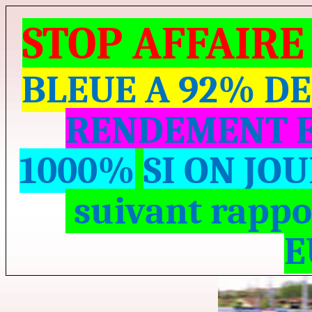
STOP AFFAIRE
BLEUE A 92% DE
RENDEMENT 
1000%
SI ON JOU
suivant
rappo
E