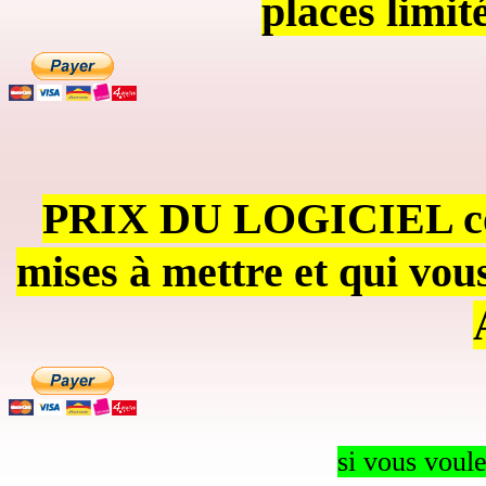
places
limit
PRIX DU LOGICIEL coup
mises à mettre et qui vou
si
vous voulez