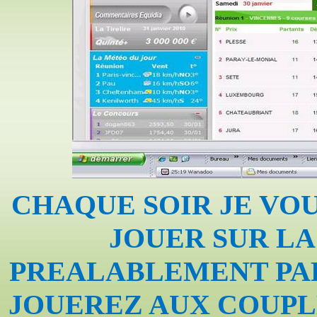
CHAQUE SOIR JE VO
JOUER SUR LA
PREALABLEMENT PAR
JOUEREZ AUX COUP