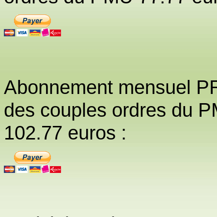
Abonnement mensuel P
des couples ordres du PM
102.77 euros :