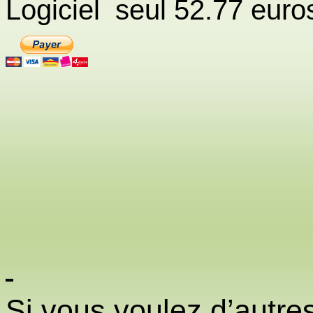
Logiciel
seul 52.77 euros
Si vous voulez d’autr