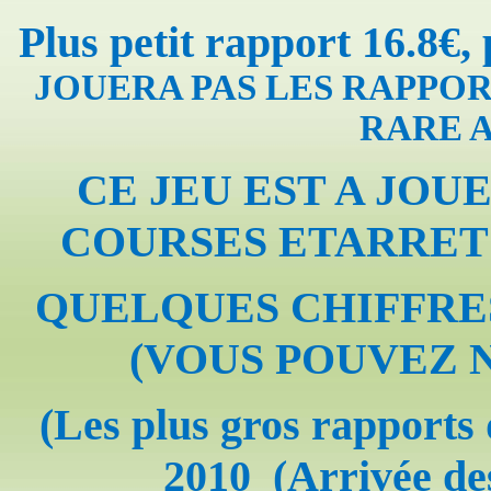
Plus petit rapport 16.8€,
JOUERA PAS LES RAPPOR
RARE A
CE JEU EST A JOU
COURSES ETARRET
QUELQUES CHIFFRES
(VOUS POUVEZ 
(Les plus gros rapports 
2010
(Arrivée d