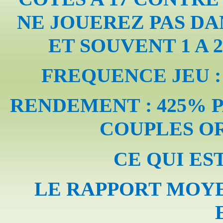
NE JOUEREZ PAS DA
ET SOUVENT 1 A
FREQUENCE JEU :
RENDEMENT : 425% P
COUPLES O
CE QUI ES
LE RAPPORT MOYEN