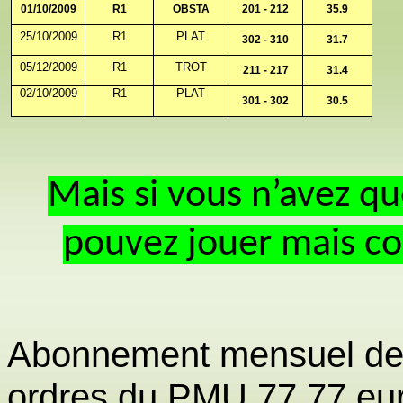
01/10/2009
R1
OBSTA
201 - 212
35.9
25/10/2009
R1
PLAT
302 - 310
31.7
05/12/2009
R1
TROT
211 - 217
31.4
02/10/2009
R1
PLAT
301 - 302
30.5
Mais si vous n’avez qu
pouvez jouer mais 
Abonnement mensuel de 
ordres du PMU 77.77 eur