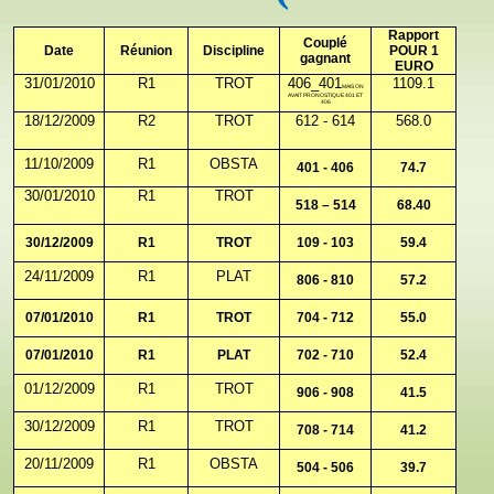
Rapport
Couplé
Date
Réunion
Discipline
POUR 1
gagnant
EURO
31/01/2010
R1
TROT
406_401
1109.1
MAIS ON
AVAIT PRONOSTIQUE 401 ET
406
18/12/2009
R2
TROT
612 - 614
568.0
11/10/2009
R1
OBSTA
401 - 406
74.7
30/01/2010
R1
TROT
518 – 514
68.40
30/12/2009
R1
TROT
109 - 103
59.4
24/11/2009
R1
PLAT
806 - 810
57.2
07/01/2010
R1
TROT
704 - 712
55.0
07/01/2010
R1
PLAT
702 - 710
52.4
01/12/2009
R1
TROT
906 - 908
41.5
30/12/2009
R1
TROT
708 - 714
41.2
20/11/2009
R1
OBSTA
504 - 506
39.7