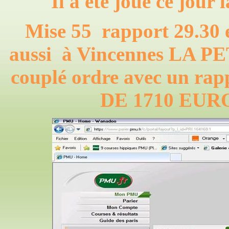
Il a été joue ce jour 
Mise 55
rapport 29.30 
aussi
à Vincennes LA P
couplé ordre avec un ra
DE 1710 EUR