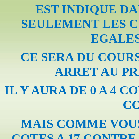
EST INDIQUE D
SEULEMENT LES C
EGALES
CE SERA DU COUR
ARRET AU P
IL Y AURA DE 0 A 4 
C
MAIS COMME VOUS
COTES A 17 CONTRE