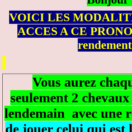
VOICI LES MODALIT
ACCES A CE PRONO
rendemen
Vous aurez chaqu
seulement 2 chevaux
lendemain
avec une 
de jouer celui qui est