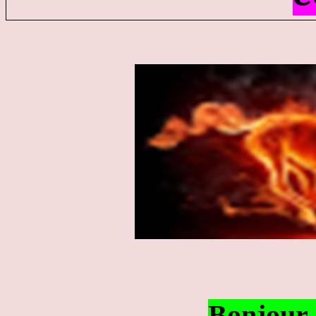
Bonjour a