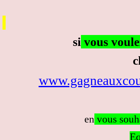
si
vous voule
c
www.gagneauxcou
en
vous souha
Eq