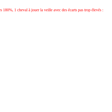
s 180%, 1 cheval à jouer la veille avec des écarts pas trop élevés :