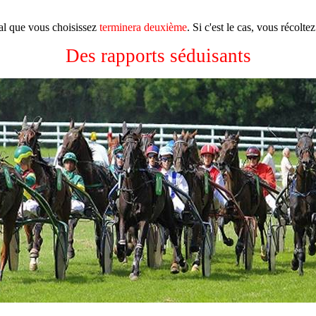
al que vous choisissez
terminera deuxième
. Si c'est le cas, vous récoltez
Des rapports séduisants