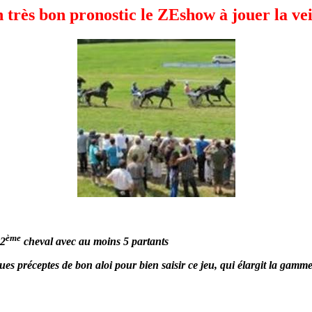
 très bon pronostic le ZEshow à jouer la vei
ème
 2
cheval avec au moins 5 partants
ues préceptes de bon aloi pour bien saisir ce jeu, qui élargit la gamme 