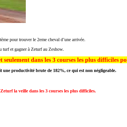
ystème pour trouver le 2eme cheval d’une arrivée.
 turf et gagner à Zeturf au Zeshow.
et seulement dans les 3 courses les plus difficiles po
t une productivité brute de 182%, ce qui est non négligeable.
urf la veille dans les 3 courses les plus difficiles.