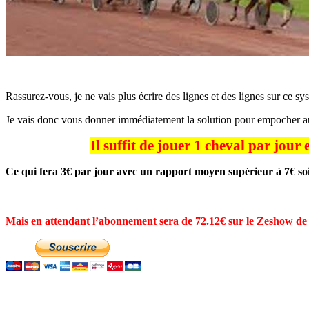
Rassurez-vous, je ne vais plus écrire des lignes et des lignes sur ce s
Je vais donc vous donner immédiatement la solution pour empocher au
Il suffit de jouer 1 cheval par jour 
Ce qui fera 3€ par jour avec un rapport moyen supérieur à 7€ soi
Mais en attendant l’abonnement sera de 72.12€ sur le Zeshow de Zet