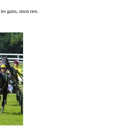
 les gains, sinon rien.