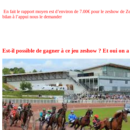
En fait le rapport moyen est d’environ de 7.00€ pour le zeshow de Zetur
bilan à l’appui nous le demander
Est-il possible de gagner à ce jeu zeshow ? Et oui on a l