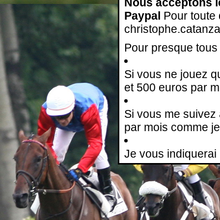
Nous acceptons l
Paypal
Pour toute
christophe.catan
Pour presque tous l
Si vous ne jouez q
et 500 euros par m
Si vous me suivez
par mois comme je 
Je vous indiquerai 