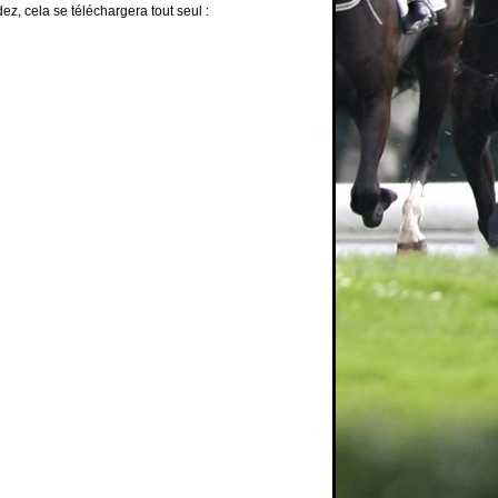
ez, cela se téléchargera tout seul :