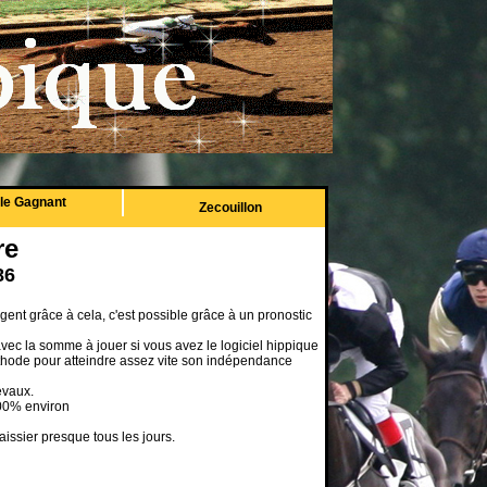
le Gagnant
Zecouillon
re
86
gent grâce à cela, c'est possible grâce à un pronostic
 avec la somme à jouer si vous avez le logiciel hippique
éthode pour atteindre assez vite son indépendance
evaux.
100% environ
caissier presque tous les jours.