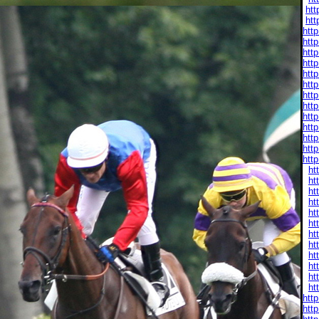
htt
htt
htt
htt
http
http
htt
htt
htt
htt
htt
htt
htt
htt
htt
ht
ht
ht
ht
ht
ht
ht
ht
ht
ht
ht
ht
htt
http