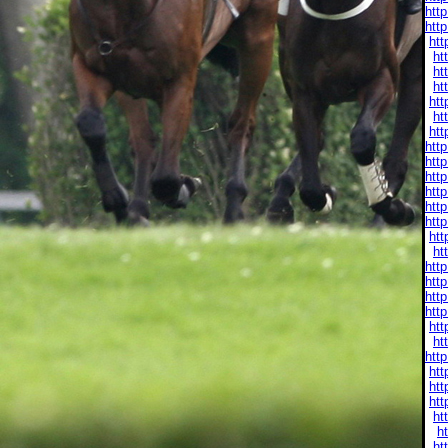
htt
htt
htt
ht
ht
ht
htt
ht
htt
htt
http
http
htt
htt
htt
htt
ht
htt
htt
htt
htt
htt
ht
htt
htt
htt
htt
ht
h
ht