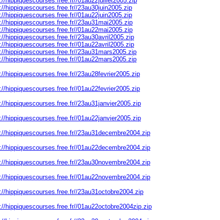
://hippiquescourses.free.fr//01au22juillet2005.zip
://hippiquescourses.free.fr//23au30juin2005.zip
://hippiquescourses.free.fr//01au22juin2005.zip
p://hippiquescourses.free.fr//23au31mai2005.zip
p://hippiquescourses.free.fr//01au22mai2005.zip
://hippiquescourses.free.fr//23au30avril2005.zip
://hippiquescourses.free.fr//01au22avril2005.zip
p://hippiquescourses.free.fr//23au31mars2005.zip
p://hippiquescourses.free.fr//01au22mars2005.zip
://hippiquescourses.free.fr//23au28fevrier2005.zip
://hippiquescourses.free.fr//01au22fevrier2005.zip
://hippiquescourses.free.fr//23au31janvier2005.zip
://hippiquescourses.free.fr//01au22janvier2005.zip
p://hippiquescourses.free.fr//23au31decembre2004.zip
p://hippiquescourses.free.fr//01au22decembre2004.zip
p://hippiquescourses.free.fr//23au30novembre2004.zip
p://hippiquescourses.free.fr//01au22novembre2004.zip
p://hippiquescourses.free.fr//23au31octobre2004.zip
p://hippiquescourses.free.fr//01au22octobre2004zip.zip