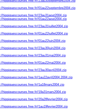
p://hippiquescourses.free.fr//23au30septembre2004.zip
p://hippiquescourses.free.fr//01au22septembre2004.zip
p://hippiquescourses.free.fr//23au31aout2004.zip
p://hippiquescourses.free.fr//01au22aout2004.zip
://hippiquescourses.free.fr//23au31juillet2004.zip
://hippiquescourses.free.fr//01au22juillet2004.zip
://hippiquescourses.free.fr//01au22juin2004.zip
://hippiquescourses.free.fr//23au30juin2004.zip
p://hippiquescourses.free.fr//23au31mai2004.zip
p://hippiquescourses.free.fr//01au22mai2004.zip
://hippiquescourses.free.fr//23au30avril2004.zip
://hippiquescourses.free.fr//1au22avril2004.2004.zip
p://hippiquescourses.free.fr//1a18mars2004.zip
p://hippiquescourses.free.fr//19a31mars2004.zip
://hippiquescourses.free.fr//20a28fevrier2004.zip
://hippiquescourses.free.fr//1au19fevrier2004.zip