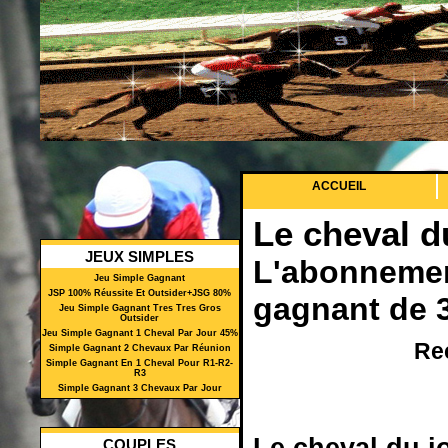
ACCUEIL
Le cheval du
JEUX SIMPLES
L'abonnemen
Jeu Simple Gagnant
JSP 100% Réussite Et Outsider+JSG 80%
gagnant de 
Jeu Simple Gagnant Tres Tres Gros
Outsider
Jeu Simple Gagnant 1 Cheval Par Jour 45%
Rec
Simple Gagnant 2 Chevaux Par Réunion
Simple Gagnant En 1 Cheval Pour R1-R2-
R3
Simple Gagnant 3 Chevaux Par Jour
COUPLES