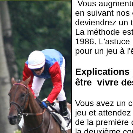
Vous augmente
en suivant nos
deviendrez un t
La méthode est 
1986. L'astuce
pour un jeu à l'
Explications
être vivre d
Vous avez un c
jeu et attendez
de la première 
la deuxième co